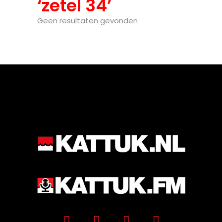
‘zetel 34’
Geen resultaten gevonden